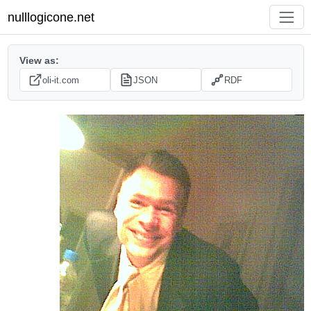
nulllogicone.net
View as:
oli-it.com
JSON
RDF