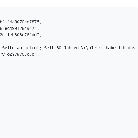
4-44c8076ee787",

-ec4991264947",

c-1eb303c764dd",

 Seite aufgelegt; Seit 30 Jahren.\r\nJetzt habe ich das g
v=oZY7W7C3cJo",
