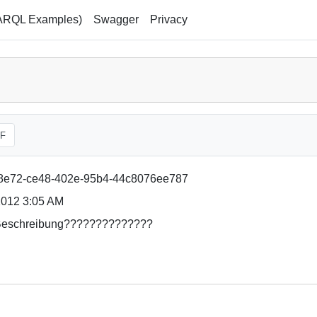
ARQL Examples)
Swagger
Privacy
F
8e72-ce48-402e-95b4-44c8076ee787
2012 3:05 AM
eschreibung??????????????