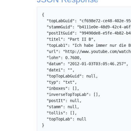
{

  "topLabGuid": "cf698e72-ce48-402e-95b
  "stammGuid": "b4111e0e-48d9-42c4-a6f6
  "postItGuid": "99490de8-e5fe-4b82-b42
  "titel": "Part II B",

  "topLab1": "Ich habe immer nur die B
  "url": "http://www.youtube.com/watch?
  "lohn": 0.7600,

  "datum": "2012-01-03T03:05:46.257",

  "datei": "",

  "topTopLabGuid": null,

  "typ": "txt",

  "inboxes": [],

  "inverseTopTopLab": [],

  "postIt": null,

  "stamm": null,

  "tollis": [],

  "topTopLab": null

}