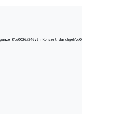
anze K\u0026#246;ln Konzert durchgeh\u0026#246;rt.\r\n\r