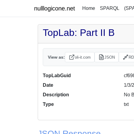
nulllogicone.net
Home
SPARQL
(SP
TopLab: Part II B
View as:
oli-it.com
JSON
RD
TopLabGuid
cf69
Date
1/3/
Description
No B
Type
txt
JSON Response