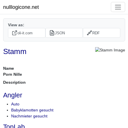
nulllogicone.net
View as:
oli-it.com
JSON
RDF
Stamm
Name
Porn Nille
Description
Angler
Auto
Babyklamotten gesucht
Nachmieter gesucht
TopLab