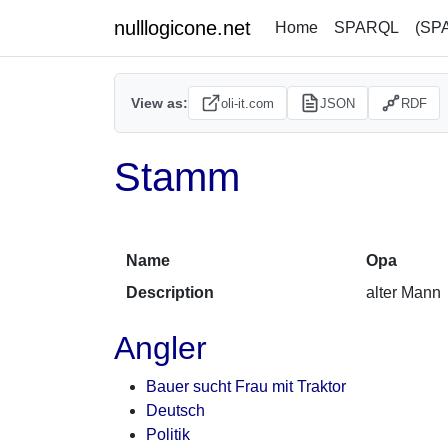
nulllogicone.net
Home
SPARQL
(SP
View as:
oli-it.com
JSON
RDF
Stamm
Name
Opa
Description
alter Mann
Angler
Bauer sucht Frau mit Traktor
Deutsch
Politik