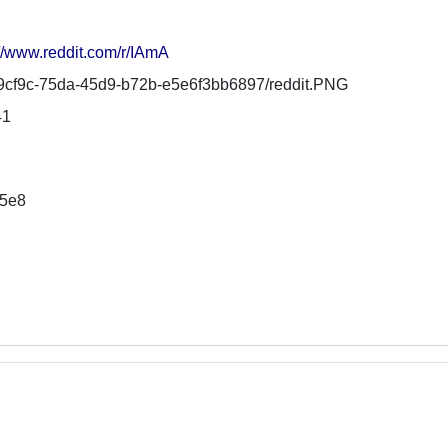
://www.reddit.com/r/IAmA
9cf9c-75da-45d9-b72b-e5e6f3bb6897/reddit.PNG
41
d5e8