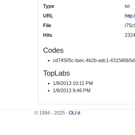
Type
txt
URL
http
File
/75c
Hits
232
Codes
cd74505c-faec-4b2b-adc1-431580b5
TopLabs
1/9/2013 10:11 PM
1/9/2013 9:46 PM
© 1994 - 2025 -
OLI-it