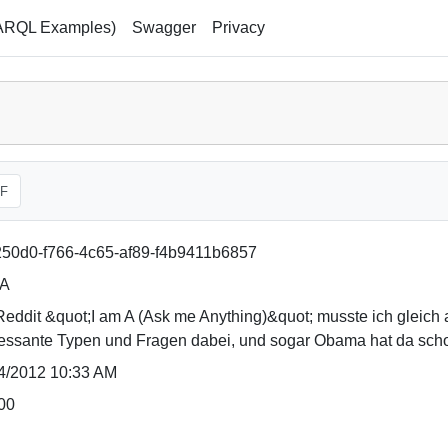
ARQL Examples)
Swagger
Privacy
F
50d0-f766-4c65-af89-f4b9411b6857
 A
Reddit &quot;I am A (Ask me Anything)&quot; musste ich gleich
ressante Typen und Fragen dabei, und sogar Obama hat da schon
4/2012 10:33 AM
00