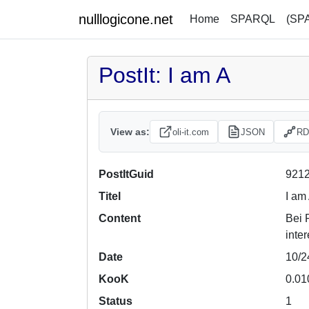
nulllogicone.net
Home
SPARQL
(SP
PostIt: I am A
View as:
oli-it.com
JSON
RD
PostItGuid
9212
Titel
I am
Content
Bei 
inte
Date
10/2
KooK
0.01
Status
1